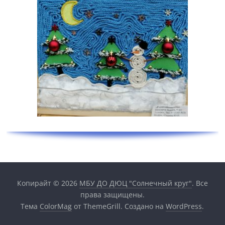
Копирайт © 2026
МБУ ДО ДЮЦ "Солнечный круг"
. Все
права защищены.
Тема
ColorMag
от ThemeGrill. Создано на
WordPress
.