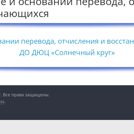
е и основании перевода, 
учающихся
вании перевода, отчисления и восст
ДО ДЮЦ «Солнечный круг»
"
. Все права защищены.
ss
.