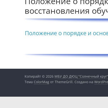
Положение о порядк
восстановления об
Положение о порядке и осно
Копирайт © 2026
МБУ ДО ДЮЦ "Солнечный круг
Тема
ColorMag
от ThemeGrill. Создано на
WordPre