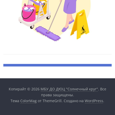
Копирайт © 2026
МБУ ДО ДЮЦ "Солнечный круг"
. Все
права защищены.
Тема
ColorMag
от ThemeGrill. Создано на
WordPress
.