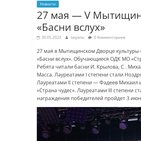
Новости
27 мая — V Мытищин
«Басни вслух»
30.05.2023
tatyana
0 Комментариев
27 мая в Мытищинском Дворце культуры 
«Басни вслух». Обучающиеся ОДК МО «Стр
Ребята читали басни И. Крылова, С . Миха
Масса. Лауреатами I степени стали Ноздр
Лауреатами II степени — Фадеев Михаил 
«Страна чудес». Лауреатами III степени
награждения победителей пройдет 3 июн